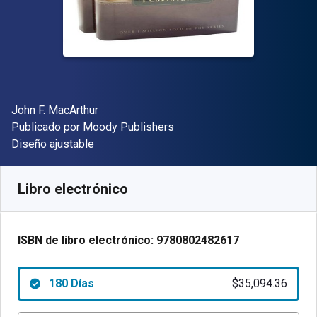
Autor(es)
John F. MacArthur
Editor
Publicado por
Moody Publishers
Formato
Diseño ajustable
Disponible en
$
35094.36
ARS
SKU:
9780802482617R180
Libro electrónico
ISBN de libro electrónico:
9780802482617
180 Días
$35,094.36