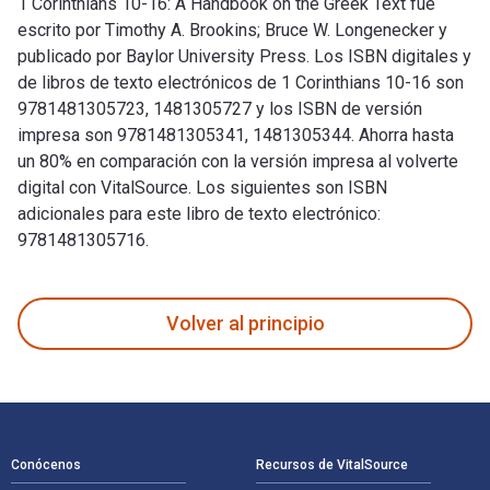
1 Corinthians 10-16: A Handbook on the Greek Text fue
escrito por Timothy A. Brookins; Bruce W. Longenecker y
publicado por Baylor University Press. Los ISBN digitales y
de libros de texto electrónicos de 1 Corinthians 10-16 son
9781481305723, 1481305727 y los ISBN de versión
impresa son 9781481305341, 1481305344. Ahorra hasta
un 80% en comparación con la versión impresa al volverte
digital con VitalSource. Los siguientes son ISBN
adicionales para este libro de texto electrónico:
9781481305716.
1 Corinthians 10-16: A Handbook on the Greek Text fue escrit
Volver al principio
Navegación de pie de página
Conócenos
Recursos de VitalSource