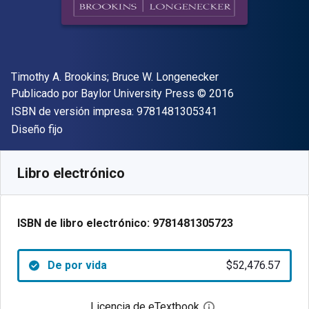
Autor(es)
Timothy A. Brookins; Bruce W. Longenecker
Editor
Copyright
Publicado por
Baylor University Press
© 2016
"ISBN-13 9781481
ISBN de versión impresa:
9781481305341
Formato
Diseño fijo
Disponible en
$
52476.57
ARS
SKU:
9781481305723
Libro electrónico
ISBN de libro electrónico:
9781481305723
De por vida
$52,476.57
Licencia de eTextbook
Abre el cuadro de di