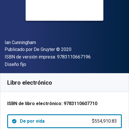
Autor(es)
Ian Cunningham
Editor
Copyright
Publicado por
De Gruyter
© 2020
"ISBN-13 9783110
ISBN de versión impresa:
9783110667196
Formato
Diseño fijo
Disponible en
$
554910.83
ARS
SKU:
9783110607710
Libro electrónico
ISBN de libro electrónico:
9783110607710
De por vida
$554,910.83