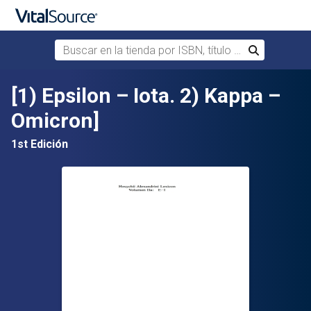
Buscar en la tienda por ISBN, título o autor
Buscar
Saltar al contenido principal
[1) Epsilon – Iota. 2) Kappa –
Omicron]
1st Edición