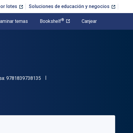
or lotes
Soluciones de educación y negocios
®
aminar temas
Bookshelf
Canjear
"ISBN-13 9781839738135"
sa:
9781839738135