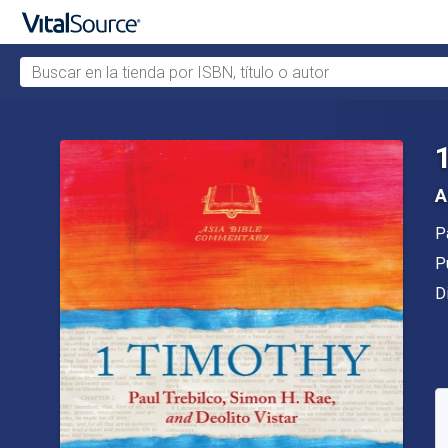
Buscar en la tienda por ISBN, título o autor
Saltar al contenido principal
A
A
P
Ed
P
F
D
D
S