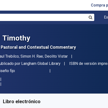
Compra p
Ex
Buscar
1 Timothy
 Pastoral and Contextual Commentary
utor(es)
aul Trebilco; Simon H. Rae; Deolito Vistar
itor
ublicado por
Langham Global Library
ISBN de versión impre
ormato
iseño fijo
isponible en
$
20831.03
ARS
KU:
9781839738166
Libro electrónico