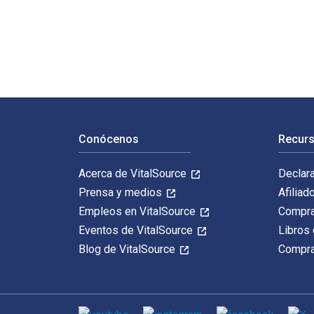
1 Timothy: A Pastoral and Contextual Commentary fue es
Navegación de pie de página
Conócenos
Recurs
Acerca de VitalSource
Declar
Prensa y medios
Afiliad
Empleos en VitalSource
Compra
Eventos de VitalSource
Libros 
Blog de VitalSource
Compra
Medios de comunicación social