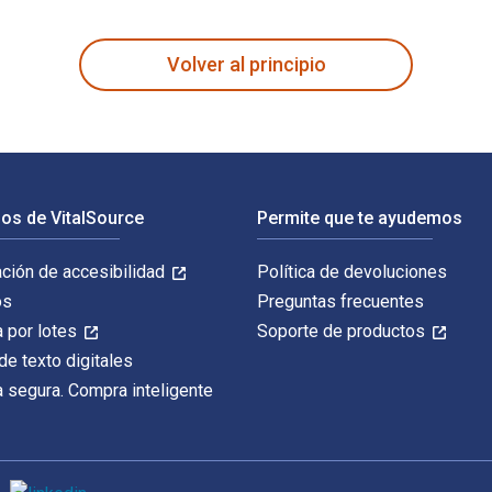
crito por Paul Trebilco; Simon H. Rae; Deolito Vistar y public
Volver al principio
os de VitalSource
Permite que te ayudemos
ación de accesibilidad
Política de devoluciones
os
Preguntas frecuentes
 por lotes
Soporte de productos
de texto digitales
 segura. Compra inteligente