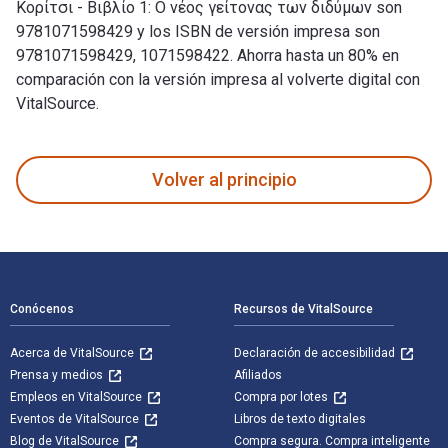
Κορίτσι - Βιβλίο 1: Ο νέος γείτονας των διδύμων son
9781071598429 y los ISBN de versión impresa son
9781071598429, 1071598422. Ahorra hasta un 80% en
comparación con la versión impresa al volverte digital con
VitalSource.
Το Νέο Κορίτσι - Βιβλίο 1: Ο νέος γείτονας των διδύμων: Βιβ
Volver al principio
Navegación de pie de página
Conócenos
Recursos de VitalSource
Acerca de VitalSource
Declaración de accesibilidad
Prensa y medios
Afiliados
Empleos en VitalSource
Compra por lotes
Eventos de VitalSource
Libros de texto digitales
Blog de VitalSource
Compra segura. Compra inteligente