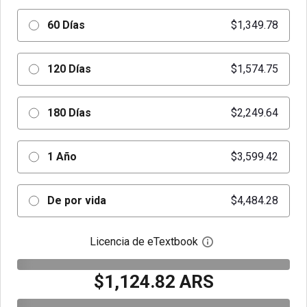
60 Días
$1,349.78
120 Días
$1,574.75
180 Días
$2,249.64
1 Año
$3,599.42
De por vida
$4,484.28
Licencia de eTextbook
Abre el cuadro de di
$1,124.82 ARS