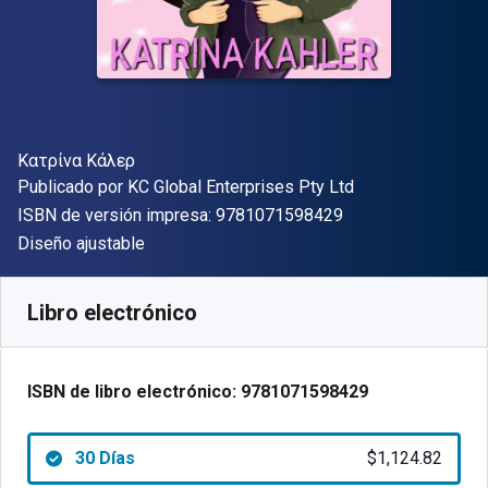
Autor(es)
Κατρίνα Κάλερ
Editor
Publicado por
KC Global Enterprises Pty Ltd
"ISBN-13 9781071
ISBN de versión impresa:
9781071598429
Formato
Diseño ajustable
Disponible en
$
1124.82
ARS
SKU:
9781071598429R30
Libro electrónico
ISBN de libro electrónico:
9781071598429
30 Días
$1,124.82