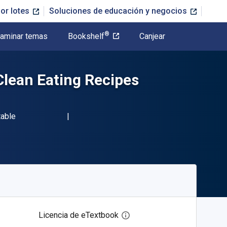
or lotes
Soluciones de educación y negocios
®
aminar temas
Bookshelf
Canjear
Clean Eating Recipes
table
Licencia de eTextbook
Abre el cuadro de diálogo de