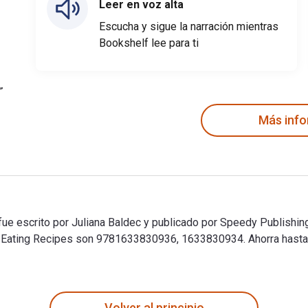
Leer en voz alta
Escucha y sigue la narración mientras
Bookshelf lee para ti
Más inf
e escrito por Juliana Baldec y publicado por Speedy Publishing
 Eating Recipes son 9781633830936, 1633830934. Ahorra hasta 
ue escrito por Juliana Baldec y publicado por Speedy Publishin
Volver al principio