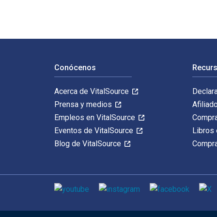
Navegación de pie de página
Conócenos
Recurs
Acerca de VitalSource
Declar
Prensa y medios
Afiliad
Empleos en VitalSource
Compra
Eventos de VitalSource
Libros 
Blog de VitalSource
Compra
Medios de comunicación social