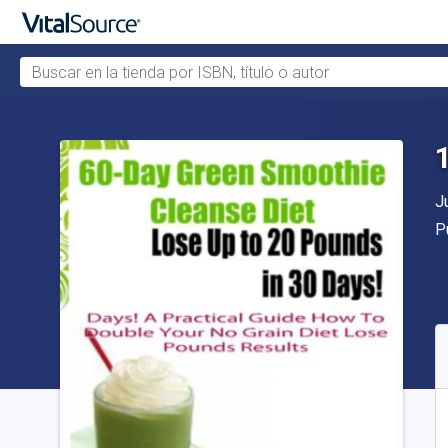
Buscar en la tienda por ISBN, título o autor
Saltar al contenido principal
A
J
Ed
P
D
S