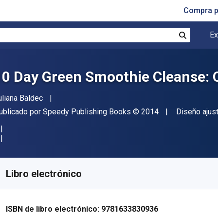
Compra p
Ex
Buscar
10 Day Green Smoothie Cleanse: 
utor(es)
uliana Baldec
itor
Copyright
Formato
ublicado por
Speedy Publishing Books
© 2014
Diseño ajus
isponible en
$
10408.07
ARS
KU:
9781633830936
Libro electrónico
ISBN de libro electrónico:
9781633830936