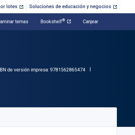
or lotes
Soluciones de educación y negocios
®
aminar temas
Bookshelf
Canjear
"ISBN-13 9781562865
BN de versión impresa:
9781562865474