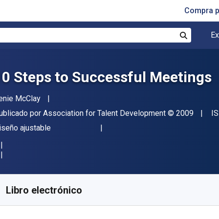
Compra p
Ex
Buscar
10 Steps to Successful Meetings
utor(es)
enie McClay
itor
Copyright
ublicado por
Association for Talent Development
© 2009
IS
ormato
iseño ajustable
isponible en
$
29705.44
ARS
KU:
9781607282679
Libro electrónico