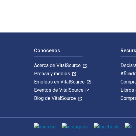
Navegación de pie de página
Conócenos
Recurs
Acerca de VitalSource
Declar
Prensa y medios
Afiliad
Empleos en VitalSource
Compra
Eventos de VitalSource
Libros 
Blog de VitalSource
Compra
Medios de comunicación social