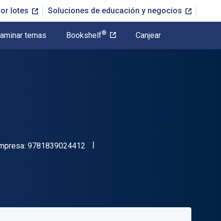
or lotes
Soluciones de educación y negocios
®
aminar temas
Bookshelf
Canjear
"ISBN-13 9781839024412"
impresa:
9781839024412