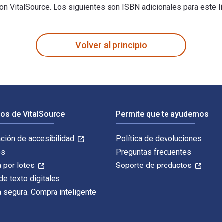
 con VitalSource. Los siguientes son ISBN adicionales para este 
ón fue escrito por Andrew Osmond y publicado por British Film 
Volver al principio
os de VitalSource
Permite que te ayudemos
ación de accesibilidad
Política de devoluciones
os
Preguntas frecuentes
 por lotes
Soporte de productos
de texto digitales
 segura. Compra inteligente