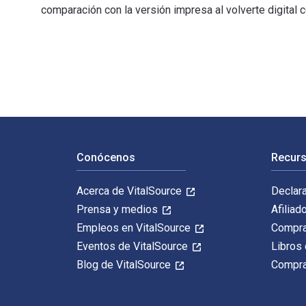
comparación con la versión impresa al volverte digital
100 Animated Feature Films: Revised Edition 2nd Edici
Navegación de pie de página
Conócenos
Recurs
Acerca de VitalSource
Declar
Prensa y medios
Afiliad
Empleos en VitalSource
Compra
Eventos de VitalSource
Libros 
Blog de VitalSource
Compra