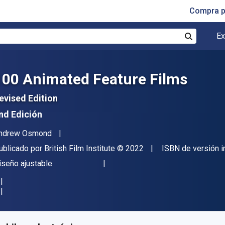
Compra p
Ex
Buscar
100 Animated Feature Films
evised Edition
nd Edición
utor(es)
ndrew Osmond
itor
Copyright
ublicado por
British Film Institute
© 2022
ISBN de versión 
ormato
iseño ajustable
isponible en
$
28300.45
ARS
KU:
9781839024436R365