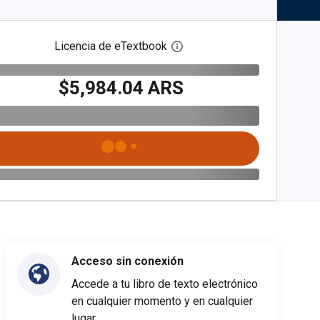
Licencia de eTextbook
Abre el cuadro de diálogo de
$5,984.04 ARS
Acceso sin conexión
Accede a tu libro de texto electrónico
en cualquier momento y en cualquier
lugar