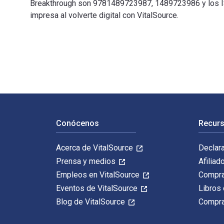
Breakthrough son 9781489723987, 1489723986 y los I
impresa al volverte digital con VitalSource.
100 Days to Your Breakthrough: Your Miracle Starts wi
Navegación de pie de página
Conócenos
Recurs
Acerca de VitalSource
Declar
Prensa y medios
Afiliad
Empleos en VitalSource
Compra
Eventos de VitalSource
Libros 
Blog de VitalSource
Compra