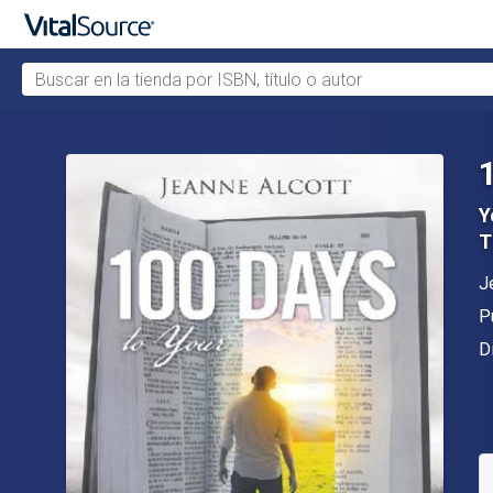
Buscar en la tienda por ISBN, título o autor
Saltar al contenido principal
Y
T
A
J
Ed
P
F
D
D
S