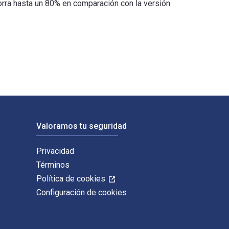
a hasta un 80% en comparación con la versión
 You Break Through Spiritually to See Your Desires and Dreams 
Valoramos tu seguridad
Privacidad
Términos
Política de cookies
Configuración de cookies