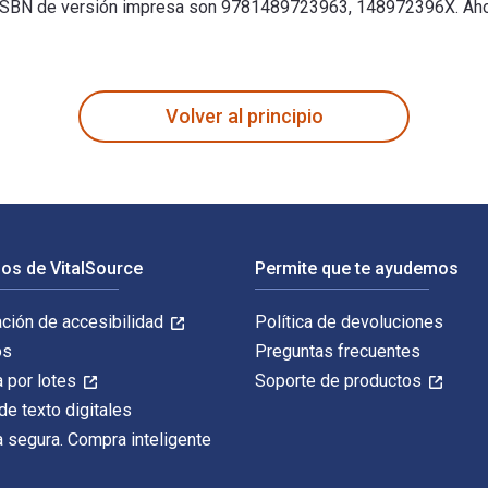
SBN de versión impresa son 9781489723963, 148972396X. Ahorr
th a Breakthrough. 100 Devotional Messages and Prayers to Help
Volver al principio
os de VitalSource
Permite que te ayudemos
ación de accesibilidad
Política de devoluciones
os
Preguntas frecuentes
 por lotes
Soporte de productos
de texto digitales
 segura. Compra inteligente