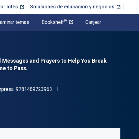
or lotes
Soluciones de educación y negocios
®
aminar temas
Bookshelf
Canjear
al Messages and Prayers to Help You Break
me to Pass.
"ISBN-13 9781489723963"
mpresa:
9781489723963