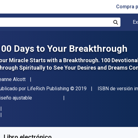
Compra p
Ex
Buscar
100 Days to Your Breakthrough
our Miracle Starts with a Breakthrough. 100 Devotion
hrough Spiritually to See Your Desires and Dreams Co
utor(es)
eanne Alcott
itor
Copyright
ublicado por
LifeRich Publishing
© 2019
ISBN de versión i
ormato
iseño ajustable
isponible en
$
5984.04
ARS
KU:
9781489723987
Libro electrónico