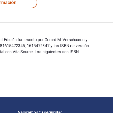
ormación
t Edición fue escrito por Gerard M. Verschuuren y
 9781615472345, 1615472347 y los ISBN de versión
al con VitalSource. Los siguientes son ISBN
1st Edición fue escrito por Gerard M. Verschuuren y publicado 
Valoramos tu seguridad