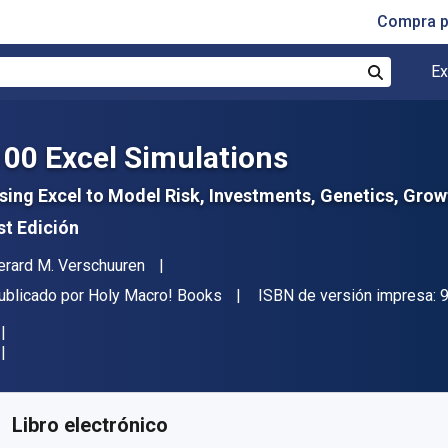
Compra p
Ex
Buscar
100 Excel Simulations
sing Excel to Model Risk, Investments, Genetics, Gro
st Edición
utor(es)
erard M. Verschuuren
itor
ublicado por
Holy Macro! Books
ISBN de versión impresa:
isponible en
$
5583.73
ARS
KU:
9781615472345R30
Libro electrónico