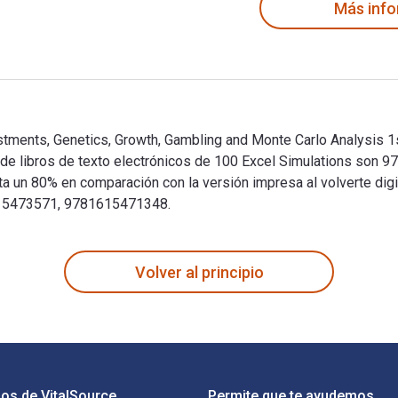
Más inf
stments, Genetics, Growth, Gambling and Monte Carlo Analysis 1s
y de libros de texto electrónicos de 100 Excel Simulations son
n 80% en comparación con la versión impresa al volverte digit
81615473571, 9781615471348.
estments, Genetics, Growth, Gambling and Monte Carlo Analysis 
Volver al principio
os de VitalSource
Permite que te ayudemos