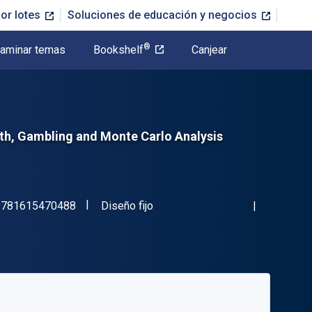
or lotes
Soluciones de educación y negocios
®
aminar temas
Bookshelf
Canjear
wth, Gambling and Monte Carlo Analysis
"ISBN-13 9781615470488"
Formato
9781615470488
Diseño fijo