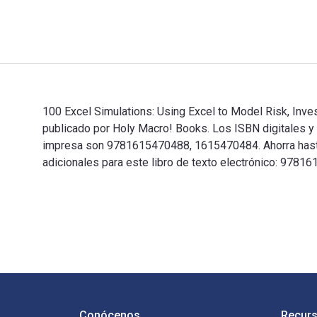
100 Excel Simulations: Using Excel to Model Risk, Inve
publicado por Holy Macro! Books. Los ISBN digitales 
impresa son 9781615470488, 1615470484. Ahorra hasta u
adicionales para este libro de texto electrónico: 97
100 Excel Simulations: Using Excel to Model Risk, Inv
Navegación de pie de página
Conócenos
Recurs