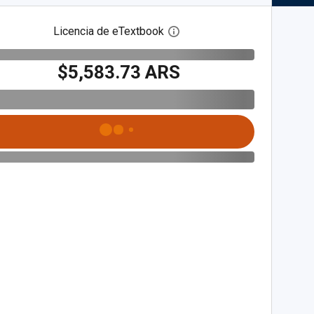
Licencia de eTextbook
Abre el cuadro de diálogo de
$5,583.73 ARS