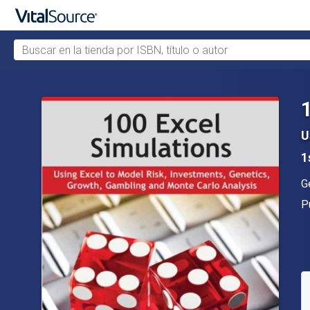
Buscar en la tienda por ISBN, título o autor
Saltar al contenido principal
U
1
A
G
Ed
P
D
S