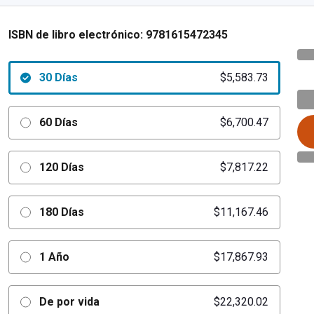
ISBN de libro electrónico:
9781615472345
30 Días
$5,583.73
60 Días
$6,700.47
120 Días
$7,817.22
180 Días
$11,167.46
1 Año
$17,867.93
De por vida
$22,320.02