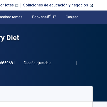
or lotes
Soluciones de educación y negocios
®
aminar temas
Bookshelf
Canjear
y Diet
"ISBN-13 9781456650681"
Formato
6650681
Diseño ajustable