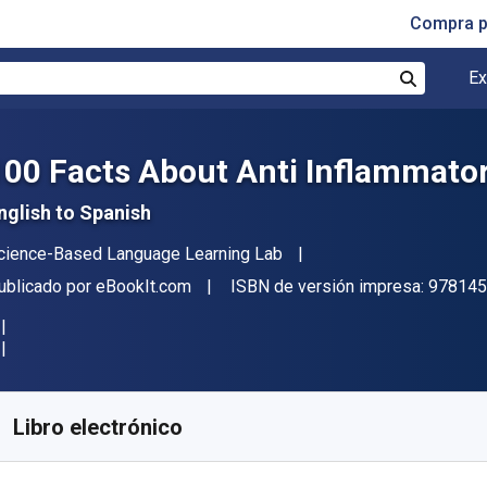
Compra p
Ex
Buscar
100 Facts About Anti Inflammator
nglish to Spanish
utor(es)
cience-Based Language Learning Lab
itor
ublicado por
eBookIt.com
ISBN de versión impresa:
978145
isponible en
$
4452.09
ARS
KU:
9781456650681
Libro electrónico