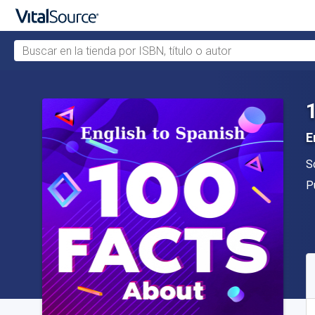
Buscar en la tienda por ISBN, título o autor
Saltar al contenido principal
E
A
S
Ed
P
D
S