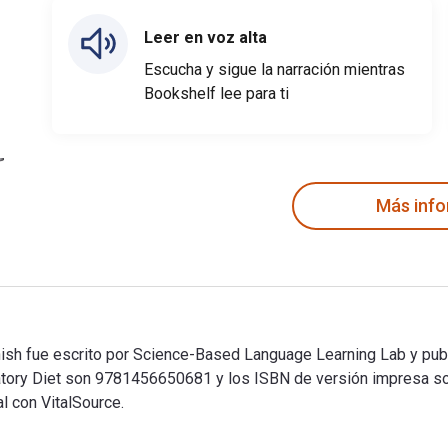
Leer en voz alta
Escucha y sigue la narración mientras
Bookshelf lee para ti
Más inf
nish fue escrito por Science-Based Language Learning Lab y publ
mmatory Diet son 9781456650681 y los ISBN de versión impresa
l con VitalSource.
anish fue escrito por Science-Based Language Learning Lab y pu