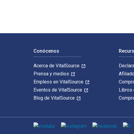
Navegación de pie de página
Conócenos
Recurs
Acerca de VitalSource
Declar
Prensa y medios
Afiliad
Empleos en VitalSource
Compra
Eventos de VitalSource
Libros 
Blog de VitalSource
Compra
Medios de comunicación social