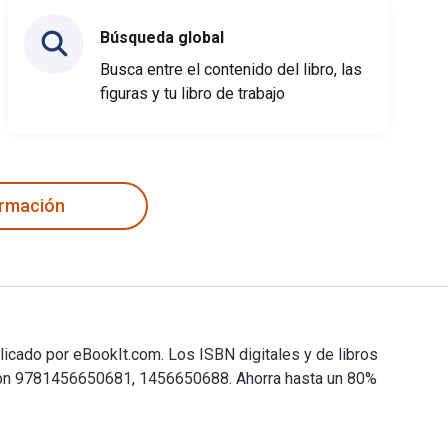
Búsqueda global
Busca entre el contenido del libro, las
figuras y tu libro de trabajo
ormación
icado por eBookIt.com. Los ISBN digitales y de libros
 son 9781456650681, 1456650688. Ahorra hasta un 80%
blicado por eBookIt.com. Los ISBN digitales y de libros de tex