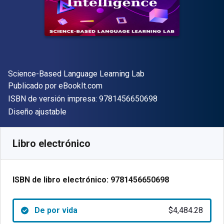
Autor(es)
Science-Based Language Learning Lab
Editor
Publicado por
eBookIt.com
"ISBN-13 9781456
ISBN de versión impresa:
9781456650698
Formato
Diseño ajustable
Disponible en
$
4484.28
ARS
SKU:
9781456650698
Libro electrónico
ISBN de libro electrónico:
9781456650698
De por vida
$4,484.28