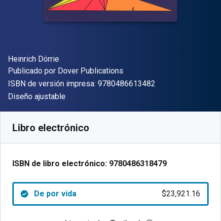
Autor(es)
Heinrich Dörrie
Editor
Publicado por
Dover Publications
"ISBN-13 9780486
ISBN de versión impresa:
9780486613482
Formato
Diseño ajustable
Disponible en
$
23921.16
ARS
SKU:
9780486318479
Libro electrónico
ISBN de libro electrónico:
9780486318479
De por vida
$23,921.16