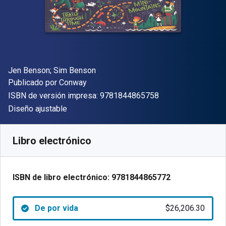
Autor(es)
Jen Benson; Sim Benson
Editor
Publicado por
Conway
"ISBN-13 9781844
ISBN de versión impresa:
9781844865758
Formato
Diseño ajustable
Disponible en
$
26206.30
ARS
SKU:
9781844865772
Libro electrónico
ISBN de libro electrónico:
9781844865772
De por vida
$26,206.30