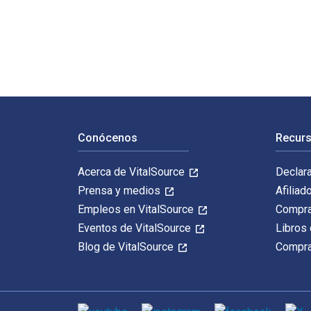
100 Ideas for Primary Teachers: Outdoor Learning 1st 
Navegación de pie de página
Conócenos
Recurs
Acerca de VitalSource
Declar
Prensa y medios
Afiliad
Empleos en VitalSource
Compra
Eventos de VitalSource
Libros 
Blog de VitalSource
Compra
Medios de comunicación social