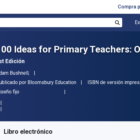
Compra p
Ex
Buscar
100 Ideas for Primary Teachers: 
st Edición
utor(es)
dam Bushnell;
itor
ublicado por
Bloomsbury Education
ISBN de versión impres
ormato
iseño fijo
isponible en
$
21026.62
ARS
KU:
9781472973665R365
Libro electrónico