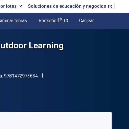
or lotes
Soluciones de educación y negocios
®
aminar temas
Bookshelf
Canjear
Outdoor Learning
"ISBN-13 9781472973634"
a:
9781472973634