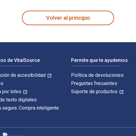
Edición fue escrito por Adam Bushnell; y publicado por Bloomsb
Volver al principio
os de VitalSource
Permite que te ayudemos
ación de accesibilidad
Política de devoluciones
os
Preguntas frecuentes
 por lotes
Soporte de productos
de texto digitales
 segura. Compra inteligente