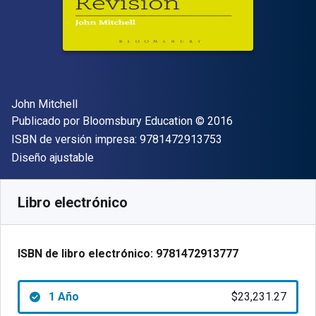
Autor(es)
John Mitchell
Editor
Copyright
Publicado por
Bloomsbury Education
© 2016
"ISBN-13 9781472
ISBN de versión impresa:
9781472913753
Formato
Diseño ajustable
Disponible en
$
23231.27
ARS
SKU:
9781472913777R365
Libro electrónico
ISBN de libro electrónico:
9781472913777
1 Año
$23,231.27