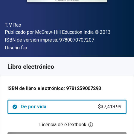
Autor(es)
T. V Rao
Editor
Copyright
Publicado por
McGraw-Hill Education India
© 2013
"ISBN-13 9780070
ISBN de versión impresa:
9780070707207
Formato
Diseño fijo
Disponible en
$
37418.99
ARS
SKU:
9781259007293
Libro electrónico
ISBN de libro electrónico:
9781259007293
De por vida
$37,418.99
Licencia de eTextbook
Abre el cuadro de di