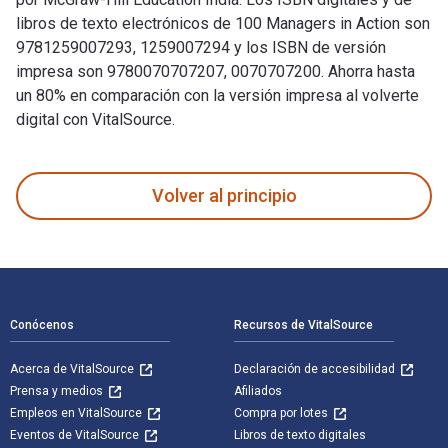
libros de texto electrónicos de 100 Managers in Action son
9781259007293, 1259007294 y los ISBN de versión
impresa son 9780070707207, 0070707200. Ahorra hasta
un 80% en comparación con la versión impresa al volverte
digital con VitalSource.
100 Managers in Action fue escrito por T. V Rao y publicado
Volver al principio
Navegación de pie de página
Conócenos
Recursos de VitalSource
Acerca de VitalSource
Declaración de accesibilidad
Prensa y medios
Afiliados
Empleos en VitalSource
Compra por lotes
Eventos de VitalSource
Libros de texto digitales