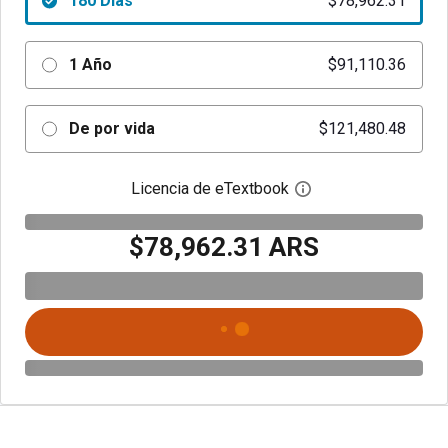
180 Días
$78,962.31
1 Año
$91,110.36
De por vida
$121,480.48
Licencia de eTextbook
Abre el cuadro de di
$78,962.31 ARS