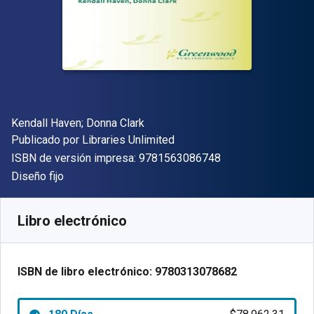
Autor(es)
Kendall Haven; Donna Clark
Editor
Publicado por
Libraries Unlimited
"ISBN-13 9781563
ISBN de versión impresa:
9781563086748
Formato
Diseño fijo
Disponible en
$
78962.31
ARS
SKU:
9780313078682R180
Libro electrónico
ISBN de libro electrónico:
9780313078682