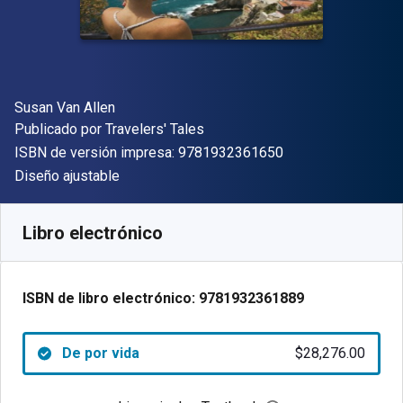
Autor(es)
Susan Van Allen
Editor
Publicado por
Travelers' Tales
"ISBN-13 9781932
ISBN de versión impresa:
9781932361650
Formato
Diseño ajustable
Disponible en
$
28276.00
ARS
SKU:
9781932361889
Libro electrónico
ISBN de libro electrónico:
9781932361889
De por vida
$28,276.00