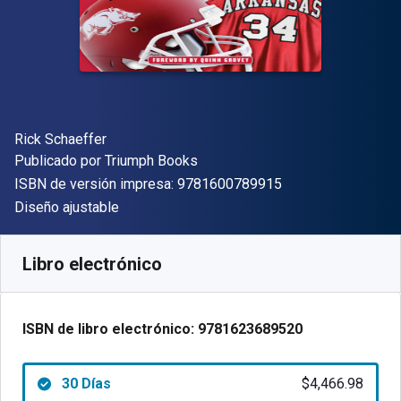
Autor(es)
Rick Schaeffer
Editor
Publicado por
Triumph Books
"ISBN-13 9781600
ISBN de versión impresa:
9781600789915
Formato
Diseño ajustable
Disponible en
$
4466.98
ARS
SKU:
9781623689520R30
Libro electrónico
ISBN de libro electrónico:
9781623689520
30 Días
$4,466.98