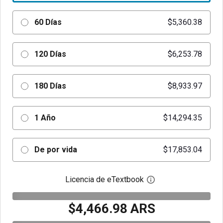
60 Días
$5,360.38
120 Días
$6,253.78
180 Días
$8,933.97
1 Año
$14,294.35
De por vida
$17,853.04
Licencia de eTextbook
Abre el cuadro de di
$4,466.98 ARS