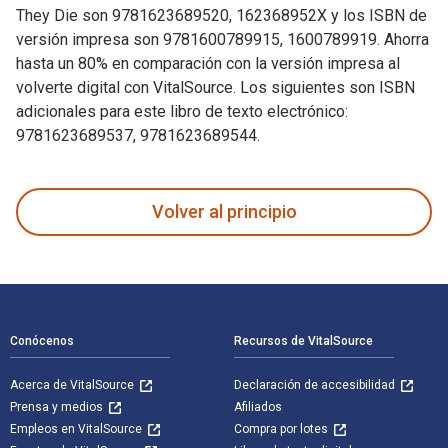
They Die son 9781623689520, 162368952X y los ISBN de
versión impresa son 9781600789915, 1600789919. Ahorra
hasta un 80% en comparación con la versión impresa al
volverte digital con VitalSource. Los siguientes son ISBN
adicionales para este libro de texto electrónico:
9781623689537, 9781623689544.
100 Things Arkansas Fans Should Know & Do Before They Die 
Volver al principio
Navegación de pie de página
Conócenos
Recursos de VitalSource
Acerca de VitalSource
Declaración de accesibilidad
Prensa y medios
Afiliados
Empleos en VitalSource
Compra por lotes