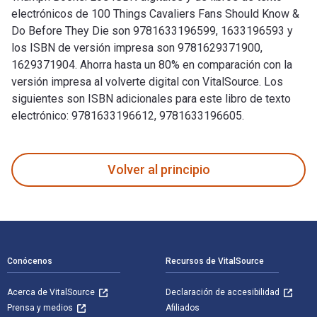
electrónicos de 100 Things Cavaliers Fans Should Know &
Do Before They Die son 9781633196599, 1633196593 y
los ISBN de versión impresa son 9781629371900,
1629371904. Ahorra hasta un 80% en comparación con la
versión impresa al volverte digital con VitalSource. Los
siguientes son ISBN adicionales para este libro de texto
electrónico: 9781633196612, 9781633196605.
100 Things Cavaliers Fans Should Know & Do Before They Die 
Volver al principio
Navegación de pie de página
Conócenos
Recursos de VitalSource
Acerca de VitalSource
Declaración de accesibilidad
Prensa y medios
Afiliados