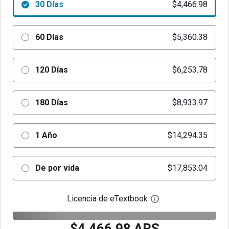
30 Días
$4,466.98
60 Días
$5,360.38
120 Días
$6,253.78
180 Días
$8,933.97
1 Año
$14,294.35
De por vida
$17,853.04
Licencia de eTextbook
Abre el cuadro de di
$4,466.98 ARS