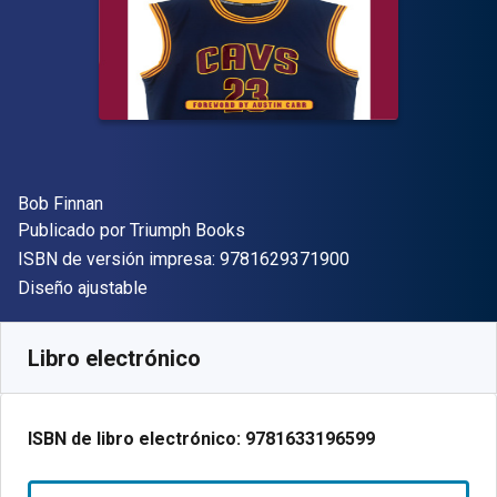
Autor(es)
Bob Finnan
Editor
Publicado por
Triumph Books
"ISBN-13 9781629
ISBN de versión impresa:
9781629371900
Formato
Diseño ajustable
Disponible en
$
4466.98
ARS
SKU:
9781633196599R30
Libro electrónico
ISBN de libro electrónico:
9781633196599