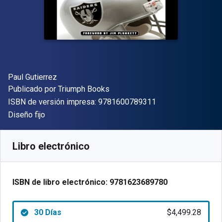
Autor(es)
Paul Gutierrez
Editor
Publicado por
Triumph Books
"ISBN-13 9781600
ISBN de versión impresa:
9781600789311
Formato
Diseño fijo
Disponible en
$
4499.28
ARS
SKU:
9781623689780R30
Libro electrónico
ISBN de libro electrónico:
9781623689780
30 Días
$4,499.28