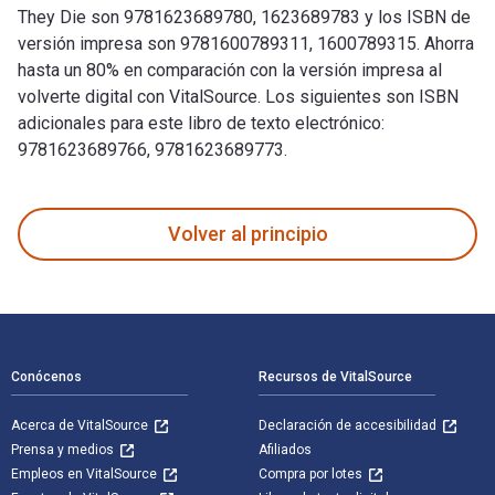
They Die son 9781623689780, 1623689783 y los ISBN de
versión impresa son 9781600789311, 1600789315. Ahorra
hasta un 80% en comparación con la versión impresa al
volverte digital con VitalSource. Los siguientes son ISBN
adicionales para este libro de texto electrónico:
9781623689766, 9781623689773.
100 Things Raiders Fans Should Know & Do Before They Die fu
Volver al principio
Navegación de pie de página
Conócenos
Recursos de VitalSource
Acerca de VitalSource
Declaración de accesibilidad
Prensa y medios
Afiliados
Empleos en VitalSource
Compra por lotes