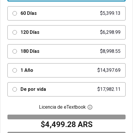
60 Días
$5,399.13
120 Días
$6,298.99
180 Días
$8,998.55
1 Año
$14,397.69
De por vida
$17,982.11
Licencia de eTextbook
Abre el cuadro de di
$4,499.28 ARS