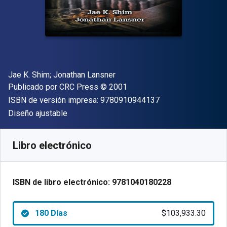
Autor(es)
Jae K. Shim; Jonathan Lansner
Editor
Copyright
Publicado por
CRC Press
© 2001
"ISBN-13 9780910
ISBN de versión impresa:
9780910944137
Formato
Diseño ajustable
Disponible en
$
103933.30
ARS
SKU:
9781040180228R180
Libro electrónico
ISBN de libro electrónico:
9781040180228
180 Días
$103,933.30