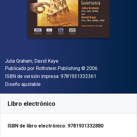
Autor(es)
Julia Graham; David Kaye
Editor
Copyright
Publicado por
Rothstein Publishing
© 2006
"ISBN-13 9781931
ISBN de versión impresa:
9781931332361
Formato
Diseño ajustable
Disponible en
$
104968.13
ARS
SKU:
9781931332880
Libro electrónico
ISBN de libro electrónico:
9781931332880