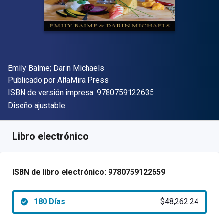
Autor(es)
Emily Baime; Darin Michaels
Editor
Publicado por
AltaMira Press
"ISBN-13 9780759
ISBN de versión impresa:
9780759122635
Formato
Diseño ajustable
Disponible en
$
48262.24
ARS
SKU:
9780759122659R180
Libro electrónico
ISBN de libro electrónico:
9780759122659
180 Días
$48,262.24