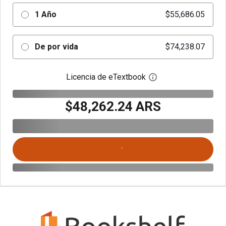
1 Año
$55,686.05
De por vida
$74,238.07
Licencia de eTextbook
Abre el cuadro de di
$48,262.24 ARS