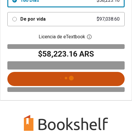
180 Días
$58,223.16
De por vida
$97,038.60
Licencia de eTextbook
Abre el cuadro de di
$58,223.16 ARS