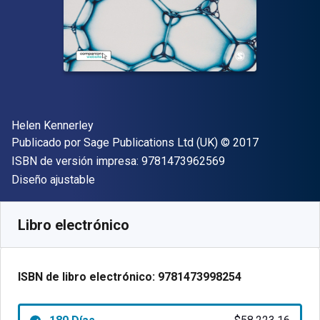
Autor(es)
Helen Kennerley
Editor
Copyright
Publicado por
Sage Publications Ltd (UK)
© 2017
"ISBN-13 9781473
ISBN de versión impresa:
9781473962569
Formato
Diseño ajustable
Disponible en
$
58223.16
ARS
SKU:
9781473998254R180
Libro electrónico
ISBN de libro electrónico:
9781473998254