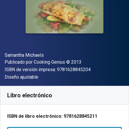
Autor(es)
Samantha Michaels
Editor
Copyright
Publicado por
Cooking Genius
© 2013
"ISBN-13 9781628
ISBN de versión impresa:
9781628845204
Formato
Diseño ajustable
Disponible en
$
7483.80
ARS
SKU:
9781628845211
Libro electrónico
ISBN de libro electrónico:
9781628845211