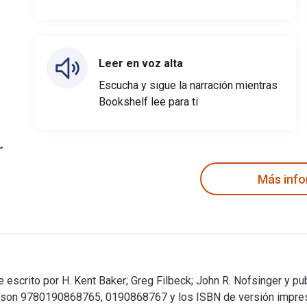
Leer en voz alta
Escucha y sigue la narración mientras
Bookshelf lee para ti
Más inf
scrito por H. Kent Baker; Greg Filbeck; John R. Nofsinger y pu
ance son 9780190868765, 0190868767 y los ISBN de versión imp