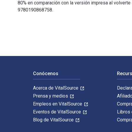
80% en comparación con la versión impresa al volverte 
9780190868758.
Behavioral Finance: What Everyone Needs to Know® fue 
Navegación de pie de página
Conócenos
Recurs
Acerca de VitalSource
Declar
Prensa y medios
Afiliad
Empleos en VitalSource
Compra
Eventos de VitalSource
Libros 
Blog de VitalSource
Compra