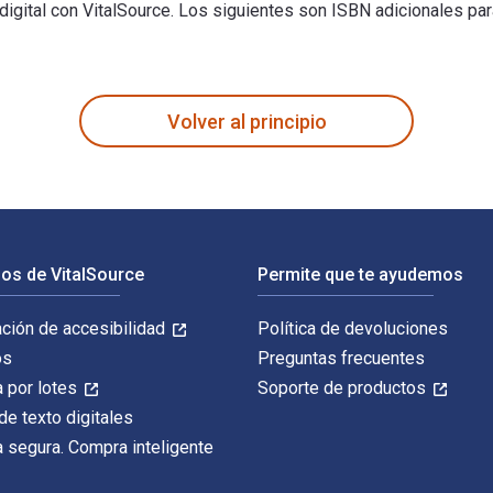
digital con VitalSource. Los siguientes son ISBN adicionales pa
escrito por H. Kent Baker; Greg Filbeck; John R. Nofsinger y p
Volver al principio
os de VitalSource
Permite que te ayudemos
ación de accesibilidad
Política de devoluciones
os
Preguntas frecuentes
 por lotes
Soporte de productos
de texto digitales
 segura. Compra inteligente