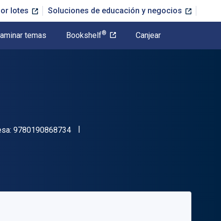
or lotes
Soluciones de educación y negocios
®
aminar temas
Bookshelf
Canjear
"ISBN-13 9780190868734"
esa:
9780190868734