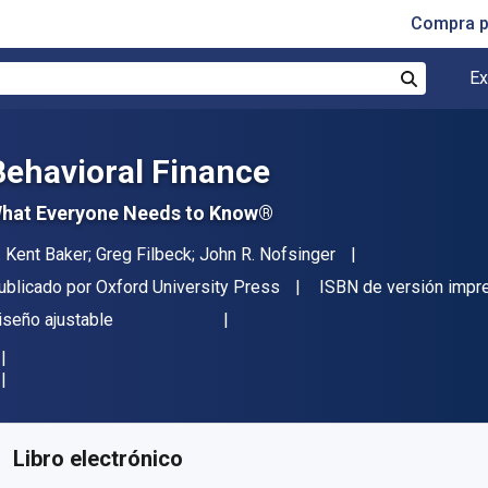
Compra p
Ex
Buscar
Behavioral Finance
hat Everyone Needs to Know®
utor(es)
. Kent Baker; Greg Filbeck; John R. Nofsinger
itor
ublicado por
Oxford University Press
ISBN de versión impr
ormato
iseño ajustable
isponible en
$
11897.06
ARS
KU:
9780190868765R180
Libro electrónico