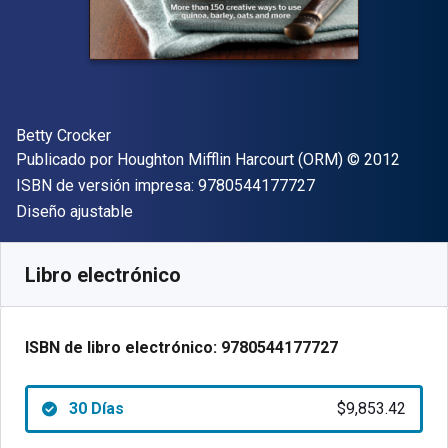
Autor(es)
Betty Crocker
Editor
Copyright
Publicado por
Houghton Mifflin Harcourt (ORM)
© 2012
"ISBN-13 9780544
ISBN de versión impresa:
9780544177727
Formato
Diseño ajustable
Disponible en
$
9853.42
ARS
SKU:
9780544177727R30
Libro electrónico
ISBN de libro electrónico:
9780544177727
30 Días
$9,853.42