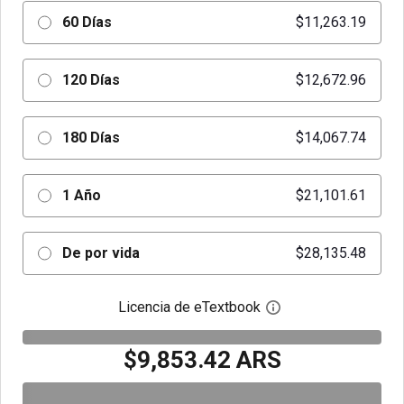
60 Días
$11,263.19
120 Días
$12,672.96
180 Días
$14,067.74
1 Año
$21,101.61
De por vida
$28,135.48
Licencia de eTextbook
Abre el cuadro de di
$9,853.42 ARS