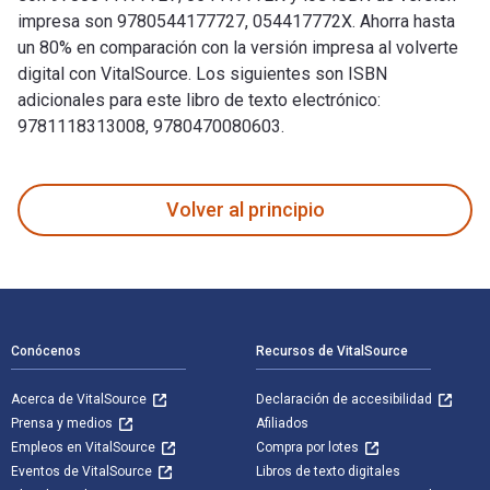
impresa son 9780544177727, 054417772X. Ahorra hasta
un 80% en comparación con la versión impresa al volverte
digital con VitalSource. Los siguientes son ISBN
adicionales para este libro de texto electrónico:
9781118313008, 9780470080603.
Whole Grains: More Than 150 Creative Ways to Use Quinoa, Ba
Volver al principio
Navegación de pie de página
Conócenos
Recursos de VitalSource
Acerca de VitalSource
Declaración de accesibilidad
Prensa y medios
Afiliados
Empleos en VitalSource
Compra por lotes
Eventos de VitalSource
Libros de texto digitales