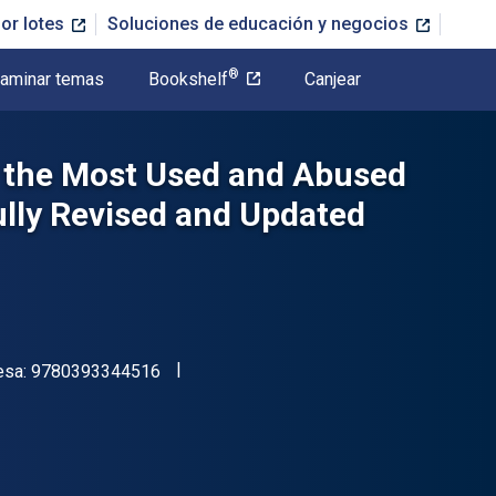
or lotes
Soluciones de educación y negocios
®
aminar temas
Bookshelf
Canjear
t the Most Used and Abused
ully Revised and Updated
"ISBN-13 9780393344516"
esa:
9780393344516