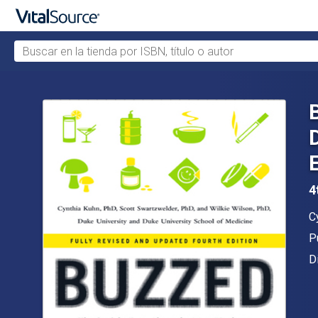
Buscar en la tienda por ISBN, título o autor
Saltar al contenido principal
4
A
C
Ed
P
F
D
D
S