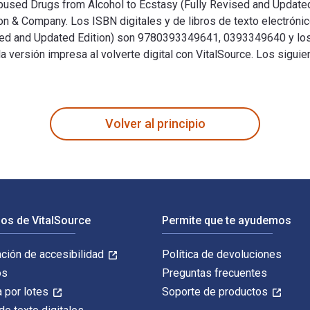
sed Drugs from Alcohol to Ecstasy (Fully Revised and Updated E
on & Company. Los ISBN digitales y de libros de texto electrón
ised and Updated Edition) son 9780393349641, 0393349640 y l
versión impresa al volverte digital con VitalSource. Los siguie
used Drugs from Alcohol to Ecstasy (Fully Revised and Updated 
Volver al principio
os de VitalSource
Permite que te ayudemos
ación de accesibilidad
Política de devoluciones
os
Preguntas frecuentes
 por lotes
Soporte de productos