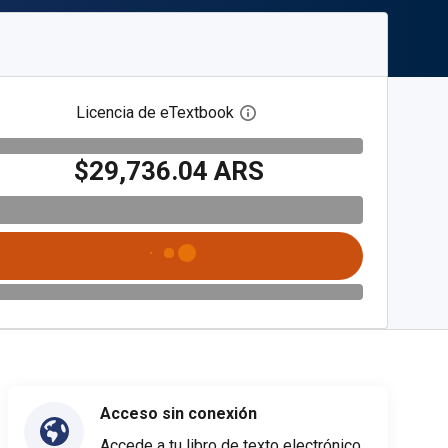
Licencia de eTextbook
Abre el cuadro de diálogo de
$29,736.04 ARS
Acceso sin conexión
Accede a tu libro de texto electrónico