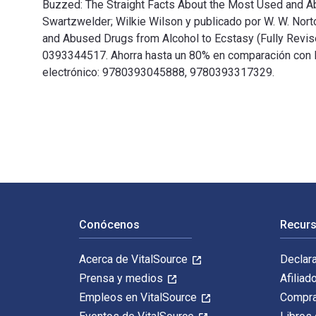
Buzzed: The Straight Facts About the Most Used and Abu
Swartzwelder; Wilkie Wilson y publicado por W. W. Nort
and Abused Drugs from Alcohol to Ecstasy (Fully Rev
0393344517. Ahorra hasta un 80% en comparación con la 
electrónico: 9780393045888, 9780393317329.
Buzzed: The Straight Facts About the Most Used and Ab
Navegación de pie de página
Conócenos
Recurs
Acerca de VitalSource
Declar
Prensa y medios
Afiliad
Empleos en VitalSource
Compra