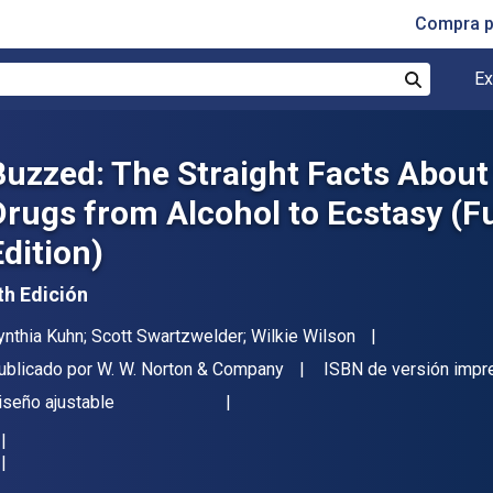
Compra p
Ex
Buscar
Buzzed: The Straight Facts Abou
Drugs from Alcohol to Ecstasy (F
Edition)
th Edición
utor(es)
ynthia Kuhn; Scott Swartzwelder; Wilkie Wilson
itor
ublicado por
W. W. Norton & Company
ISBN de versión impr
ormato
iseño ajustable
isponible en
$
29736.04
ARS
KU:
9780393349641