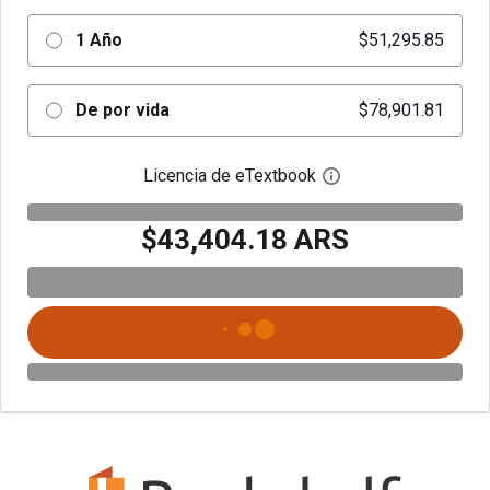
1 Año
$51,295.85
De por vida
$78,901.81
Licencia de eTextbook
Abre el cuadro de di
$43,404.18 ARS