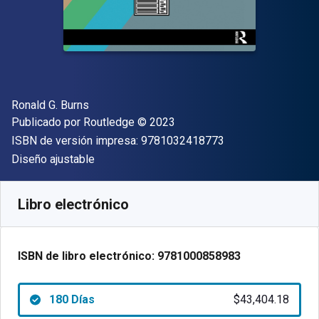
Autor(es)
Ronald G. Burns
Editor
Copyright
Publicado por
Routledge
© 2023
"ISBN-13 9781032
ISBN de versión impresa:
9781032418773
Formato
Diseño ajustable
Disponible en
$
43404.18
ARS
SKU:
9781000858983R180
Libro electrónico
ISBN de libro electrónico:
9781000858983
180 Días
$43,404.18