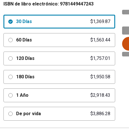
ISBN de libro electrónico:
9781449447243
30 Días
$1,369.87
60 Días
$1,563.44
120 Días
$1,757.01
180 Días
$1,950.58
1 Año
$2,918.43
De por vida
$3,886.28