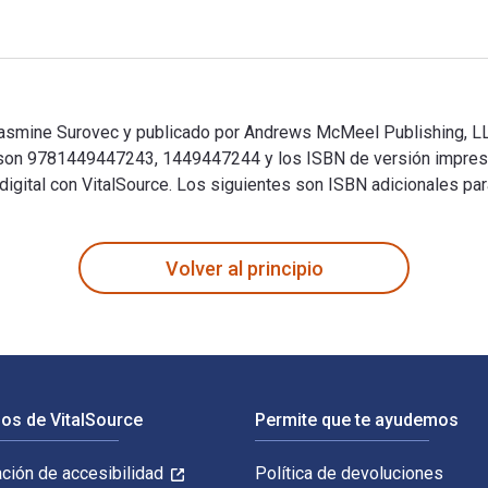
Yasmine Surovec y publicado por Andrews McMeel Publishing, LLC
p son 9781449447243, 1449447244 y los ISBN de versión impre
digital con VitalSource. Los siguientes son ISBN adicionales pa
Yasmine Surovec y publicado por Andrews McMeel Publishing, LL
Volver al principio
os de VitalSource
Permite que te ayudemos
ación de accesibilidad
Política de devoluciones