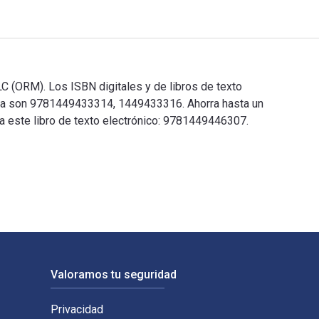
 (ORM). Los ISBN digitales y de libros de texto
sa son 9781449433314, 1449433316. Ahorra hasta un
ra este libro de texto electrónico: 9781449446307.
C (ORM). Los ISBN digitales y de libros de texto electrónicos 
Valoramos tu seguridad
Privacidad