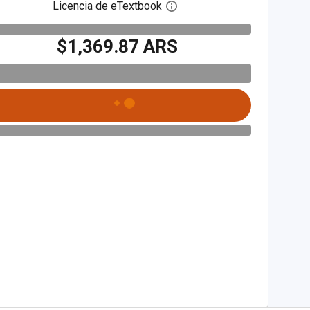
Licencia de eTextbook
Abre el cuadro de diálogo de
$1,369.87 ARS