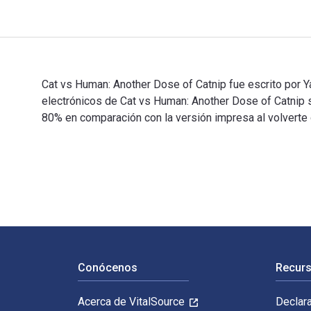
Cat vs Human: Another Dose of Catnip fue escrito por 
electrónicos de Cat vs Human: Another Dose of Catni
80% en comparación con la versión impresa al volverte 
Cat vs Human: Another Dose of Catnip fue escrito por 
Navegación de pie de página
Conócenos
Recurs
Acerca de VitalSource
Declar