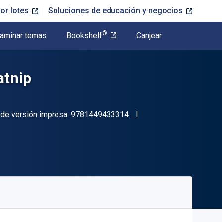
or lotes
Soluciones de educación y negocios
®
aminar temas
Bookshelf
Canjear
atnip
"ISBN-13 9781449433314
de versión impresa:
9781449433314