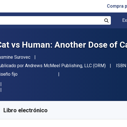
Compra p
Ex
Buscar
Cat vs Human: Another Dose of C
utor(es)
asmine Surovec
itor
ublicado por
Andrews McMeel Publishing, LLC (ORM)
ISBN 
ormato
iseño fijo
isponible en
$
1369.87
ARS
KU:
9781449447243R30
Libro electrónico