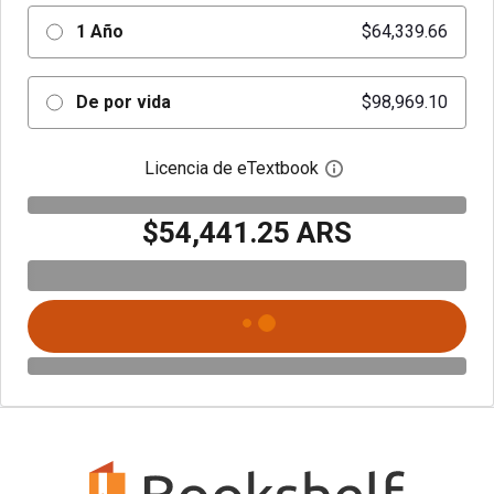
1 Año
$64,339.66
De por vida
$98,969.10
Licencia de eTextbook
Abre el cuadro de di
$54,441.25 ARS