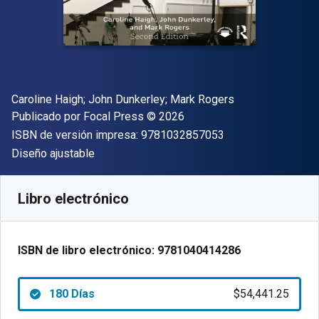
Autor(es)
Caroline Haigh; John Dunkerley; Mark Rogers
Editor
Copyright
Publicado por
Focal Press
© 2026
"ISBN-13 9781032
ISBN de versión impresa:
9781032857053
Formato
Diseño ajustable
Disponible en
$
54441.25
ARS
SKU:
9781040414286R180
Libro electrónico
ISBN de libro electrónico:
9781040414286
180 Días
$54,441.25