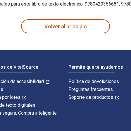
ionales para este libro de texto electrónico: 9780429356681, 
crito por Carole K. Fink y publicado por Routledge. Los ISBN d
Volver al principio
os de VitalSource
Permite que te ayudemos
ación de accesibilidad
Política de devoluciones
os
Preguntas frecuentes
 por lotes
Soporte de productos
de texto digitales
 segura. Compra inteligente