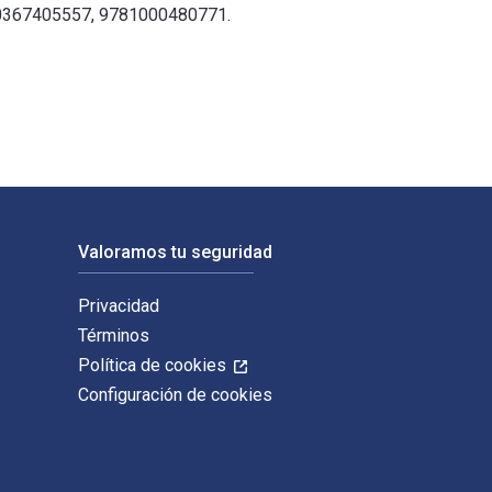
9780367405557, 9781000480771.
igitales y de libros de texto electrónicos de Cold War son 978
Valoramos tu seguridad
Privacidad
Términos
Política de cookies
Configuración de cookies