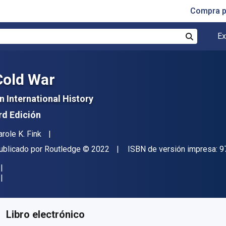
Compra p
Ex
Buscar
Cold War
n International History
rd Edición
utor(es)
arole K. Fink
itor
Copyright
ublicado por
Routledge
© 2022
ISBN de versión impresa:
9
isponible en
$
45042.08
ARS
KU:
9781000480818R180
Libro electrónico