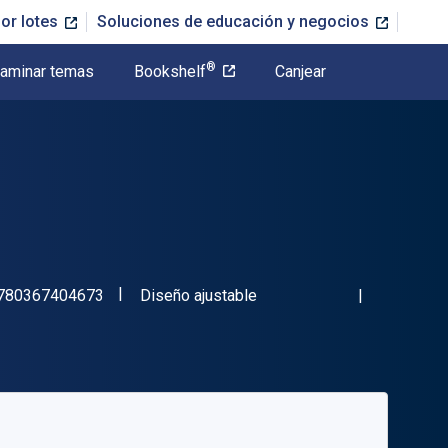
or lotes
Soluciones de educación y negocios
®
aminar temas
Bookshelf
Canjear
"ISBN-13 9780367404673"
Formato
780367404673
Diseño ajustable