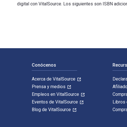
digital con VitalSource. Los siguientes son ISBN adic
Cold War: An International History 3rd Edición fue es
Navegación de pie de página
Conócenos
Recurs
Acerca de VitalSource
Declar
Prensa y medios
Afiliad
Empleos en VitalSource
Compra
Eventos de VitalSource
Libros 
Blog de VitalSource
Compra