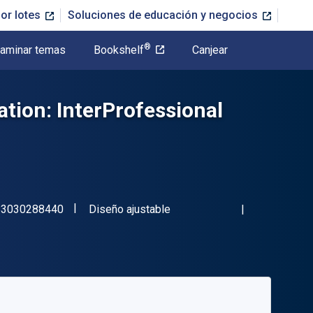
or lotes
Soluciones de educación y negocios
®
aminar temas
Bookshelf
Canjear
tion: InterProfessional
"ISBN-13 9783030288440"
Formato
83030288440
Diseño ajustable