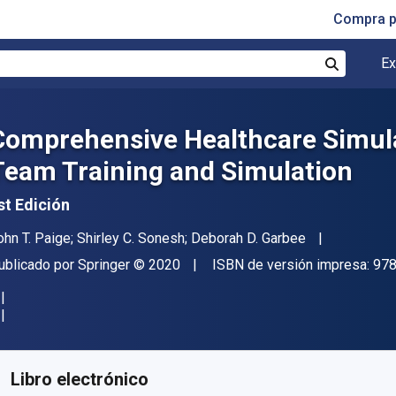
Compra p
Ex
Buscar
Comprehensive Healthcare Simula
Team Training and Simulation
st Edición
utor(es)
ohn T. Paige; Shirley C. Sonesh; Deborah D. Garbee
itor
Copyright
ublicado por
Springer
© 2020
ISBN de versión impresa:
97
isponible en
$
45511.02
ARS
KU:
9783030288457R30
Libro electrónico