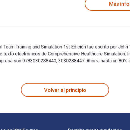
Más inf
 Team Training and Simulation 1st Edición fue escrito por John T
 de texto electrónicos de Comprehensive Healthcare Simulation: 
resa son 9783030288440, 3030288447. Ahorra hasta un 80% en 
 Team Training and Simulation 1st Edición fue escrito por John
Volver al principio