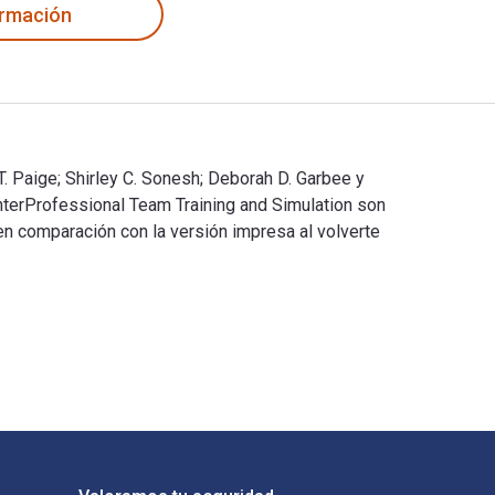
ormación
. Paige; Shirley C. Sonesh; Deborah D. Garbee y
InterProfessional Team Training and Simulation son
comparación con la versión impresa al volverte
 T. Paige; Shirley C. Sonesh; Deborah D. Garbee y publicado po