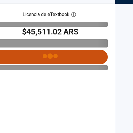
Licencia de eTextbook
Abre el cuadro de diálogo de
$45,511.02 ARS