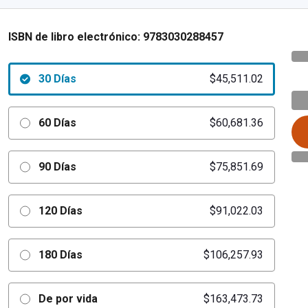
ISBN de libro electrónico:
9783030288457
30 Días
$45,511.02
60 Días
$60,681.36
90 Días
$75,851.69
120 Días
$91,022.03
180 Días
$106,257.93
De por vida
$163,473.73