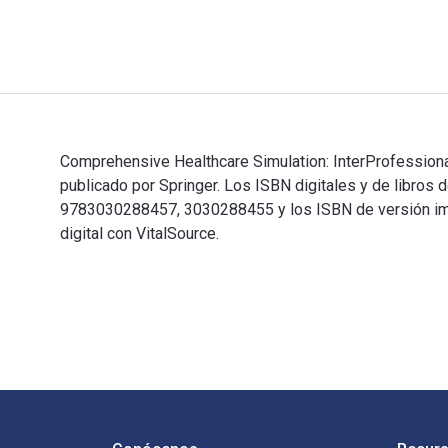
Comprehensive Healthcare Simulation: InterProfessional
publicado por Springer. Los ISBN digitales y de libros
9783030288457, 3030288455 y los ISBN de versión imp
digital con VitalSource.
Comprehensive Healthcare Simulation: InterProfessional
Navegación de pie de página