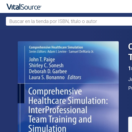
Buscar en la tienda por ISBN, título o autor
Saltar al contenido principal
1
A
J
Ed
P
D
S