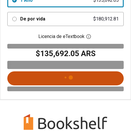
1 Año
$135,692.05
De por vida
$180,912.81
Licencia de eTextbook
Abre el cuadro de di
$135,692.05 ARS