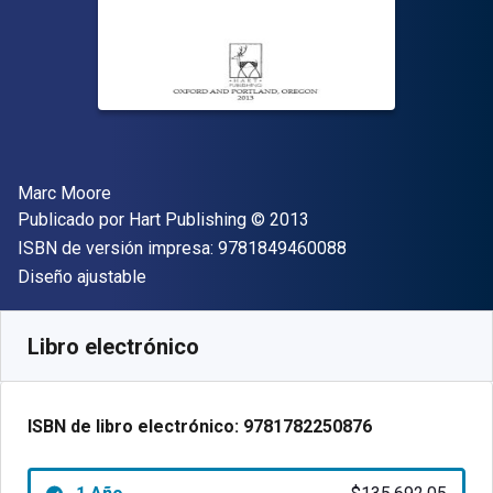
Autor(es)
Marc Moore
Editor
Copyright
Publicado por
Hart Publishing
© 2013
"ISBN-13 9781849
ISBN de versión impresa:
9781849460088
Formato
Diseño ajustable
Disponible en
$
135692.05
ARS
SKU:
9781782250876R365
Libro electrónico
ISBN de libro electrónico:
9781782250876