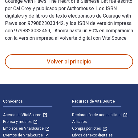
Courage with Paws: The Heart of a Siamese Cat fue escrito
por Cal Orey y publicado por Authorhouse. Los ISBN
digitales y de libros de texto electrónicos de Courage with
Paws son 9798823033442, y los ISBN de versión impresa
son 9798823033459, . Ahorra hasta un 80% en comparación
con la versión impresa al volverte digital con VitalSource.
Courage with Paws: The Heart of a Siamese Cat fue escrito po
Volver al principio
Navegación de pie de página
Conócenos
Recursos de VitalSource
Acerca de VitalSource
Declaración de accesibilidad
Prensa y medios
Afiliados
Empleos en VitalSource
Compra por lotes
Eventos de VitalSource
Libros de texto digitales