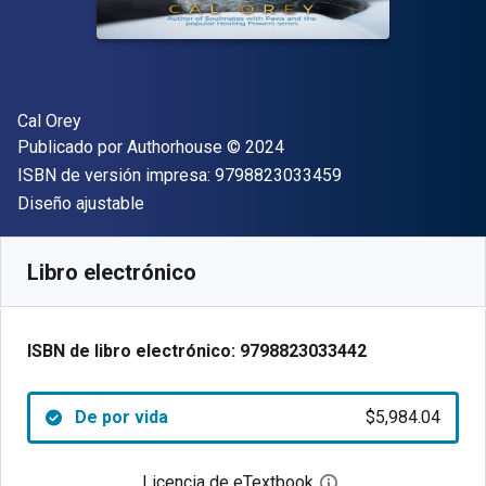
Autor(es)
Cal Orey
Editor
Copyright
Publicado por
Authorhouse
© 2024
"ISBN-13 9798823
ISBN de versión impresa:
9798823033459
Formato
Diseño ajustable
Disponible en
$
5984.04
ARS
SKU:
9798823033442
Libro electrónico
ISBN de libro electrónico:
9798823033442
De por vida
$5,984.04
Licencia de eTextbook
Abre el cuadro de di