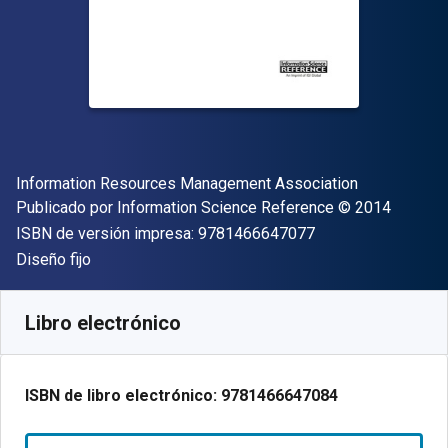
Autor(es)
Information Resources Management Association
Editor
Copyright
Publicado por
Information Science Reference
© 2014
"ISBN-13 9781466
ISBN de versión impresa:
9781466647077
Formato
Diseño fijo
Disponible en
$
2767055.37
ARS
SKU:
9781466647084
Libro electrónico
ISBN de libro electrónico:
9781466647084