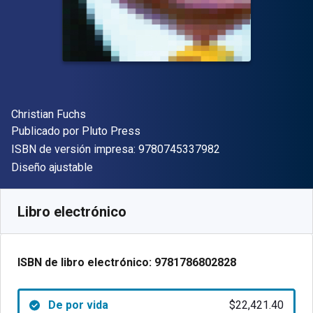
Autor(es)
Christian Fuchs
Editor
Publicado por
Pluto Press
"ISBN-13 9780745
ISBN de versión impresa:
9780745337982
Formato
Diseño ajustable
Disponible en
$
22421.40
ARS
SKU:
9781786802828
Libro electrónico
ISBN de libro electrónico:
9781786802828
De por vida
$22,421.40