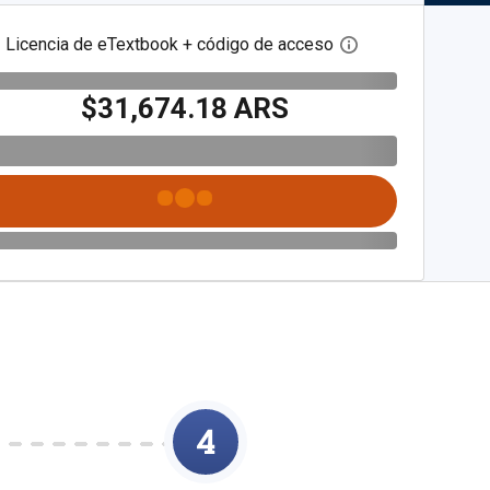
Licencia de eTextbook + código de acceso
Abre el cuadro de
$31,674.18 ARS
4