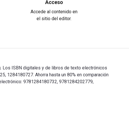
Acceso
Accede al contenido en
el sitio del editor.
 Los ISBN digitales y de libros de texto electrónicos
25, 1284180727. Ahorra hasta un 80% en comparación
xto electrónico: 9781284180732, 9781284202779,
ning. Los ISBN digitales y de libros de texto electrónicos de 