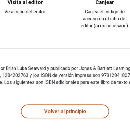
Visita al editor
Canjear
Ve al sitio del editor.
Canjea el código de
acceso en el sitio del
editor (si es necesario).
or Brian Luke Seaward y publicado por Jones & Bartlett Learning.
, 1284202763 y los ISBN de versión impresa son 97812841807
urce. Los siguientes son ISBN adicionales para este libro de te
 por Brian Luke Seaward y publicado por Jones & Bartlett Lear
Volver al principio