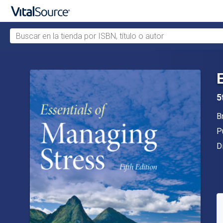
Buscar en la tienda por ISBN, título o autor
Saltar al contenido principal
5
A
B
Ed
P
F
D
D
S