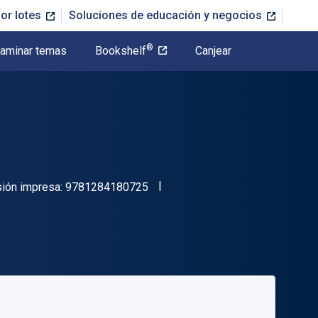
or lotes
Soluciones de educación y negocios
®
aminar temas
Bookshelf
Canjear
"ISBN-13 9781284180725"
sión impresa:
9781284180725