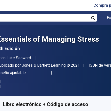
Compra p
Ex
Buscar
Essentials of Managing Stress
th Edición
utor(es)
rian Luke Seaward
itor
Copyright
ublicado por
Jones & Bartlett Learning
© 2021
ISBN de ver
ormato
iseño ajustable
isponible en
$
31674.18
ARS
KU:
9781284202762
Libro electrónico + Código de acceso