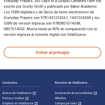
Everyday Prayers: 365 Days to a Gospel-Centered Faith fue
escrito por Scotty Smith y publicado por Baker Academic.
Los ISBN digitales y de libros de texto electrónicos de
Everyday Prayers son 9781441234261, 1441234268 y los
ISBN de versión impresa son 9780801014048,
0801014042. Ahorra hasta un 80% en comparación con la
versión impresa al volverte digital con VitalSource.
Everyday Prayers: 365 Days to a Gospel-Centered Faith fue e
Volver al principio
Navegación de pie de página
Conócenos
Recursos de VitalSource
Acerca de VitalSource
Declaración de accesibilidad
Prensa y medios
Afiliados
Empleos en VitalSource
Compra por lotes