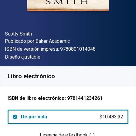
Autor(es)
Scotty Smith
Editor
Publicado por
Baker Academic
"ISBN-13 9780801
ISBN de versión impresa:
9780801014048
Formato
Diseño ajustable
Disponible en
$
10483.32
ARS
SKU:
9781441234261
Libro electrónico
ISBN de libro electrónico:
9781441234261
De por vida
$10,483.32
Licencia de eTextbook
Abre el cuadro de di