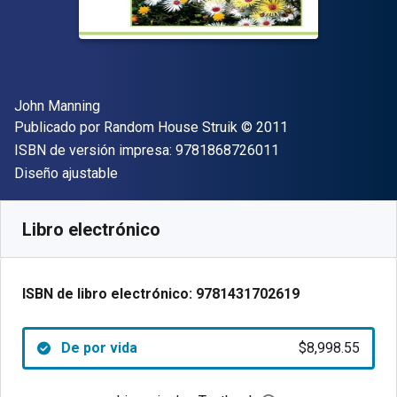
Autor(es)
John Manning
Editor
Copyright
Publicado por
Random House Struik
© 2011
"ISBN-13 9781868
ISBN de versión impresa:
9781868726011
Formato
Diseño ajustable
Disponible en
$
8998.55
ARS
SKU:
9781431702619
Libro electrónico
ISBN de libro electrónico:
9781431702619
De por vida
$8,998.55