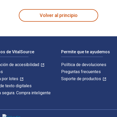
e escrito por Mary Shelley y publicado por W. W. Norton & Compa
Volver al principio
os de VitalSource
Permite que te ayudemos
ación de accesibilidad
Política de devoluciones
os
Preguntas frecuentes
 por lotes
Soporte de productos
de texto digitales
 segura. Compra inteligente