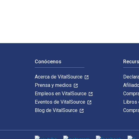
Frankenstein (Norton Critical Editions) 3rd Edición fu
Navegación de pie de página
Conócenos
Recurs
Acerca de VitalSource
Declar
Prensa y medios
Afiliad
Empleos en VitalSource
Compra
Eventos de VitalSource
Libros 
Blog de VitalSource
Compra
Medios de comunicación social