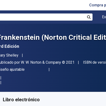
Compra p
Ex
Buscar
Frankenstein (Norton Critical Edi
rd Edición
utor(es)
ary Shelley
itor
Copyright
ublicado por
W. W. Norton & Company
© 2021
ISBN de vers
ormato
iseño ajustable
isponible en
$
20106.24
ARS
KU:
9780393644043
Libro electrónico