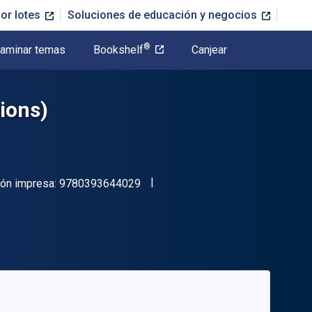
or lotes
Soluciones de educación y negocios
®
aminar temas
Bookshelf
Canjear
tions)
"ISBN-13 9780393644029"
ión impresa:
9780393644029