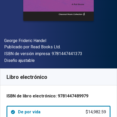
Autor(es)
George Frideric Handel
Editor
Publicado por
Read Books Ltd.
"ISBN-13 9781447
ISBN de versión impresa:
9781447441373
Formato
Diseño ajustable
Disponible en
$
14982.59
ARS
SKU:
9781447489979
Libro electrónico
ISBN de libro electrónico:
9781447489979
De por vida
$14,982.59