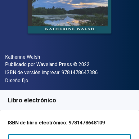
Autor(es)
Katherine Walsh
Editor
Copyright
Publicado por
Waveland Press
© 2022
"ISBN-13 9781478
ISBN de versión impresa:
9781478647386
Formato
Diseño fijo
Disponible en
$
19391.88
ARS
SKU:
9781478648109R90
Libro electrónico
ISBN de libro electrónico:
9781478648109