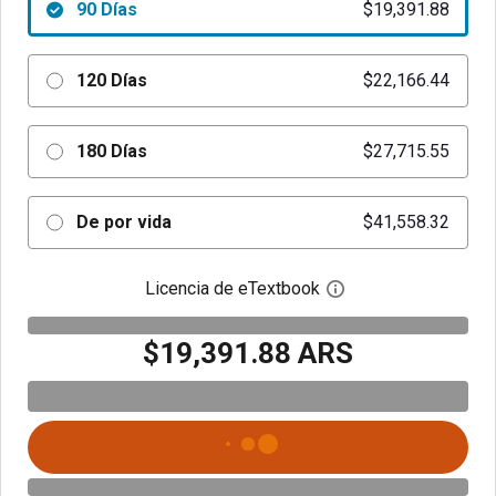
90 Días
$19,391.88
120 Días
$22,166.44
180 Días
$27,715.55
De por vida
$41,558.32
Licencia de eTextbook
Abre el cuadro de di
$19,391.88 ARS