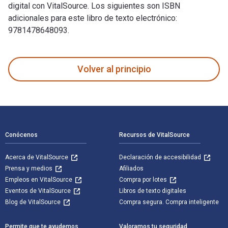
digital con VitalSource. Los siguientes son ISBN
adicionales para este libro de texto electrónico:
9781478648093.
Grief and Loss: Theories and Skills for the Helping Professi
Volver al principio
Navegación de pie de página
Conócenos
Recursos de VitalSource
Acerca de VitalSource
Declaración de accesibilidad
Prensa y medios
Afiliados
Empleos en VitalSource
Compra por lotes
Eventos de VitalSource
Libros de texto digitales
Blog de VitalSource
Compra segura. Compra inteligente
Permite que te ayudemos
Valoramos tu seguridad