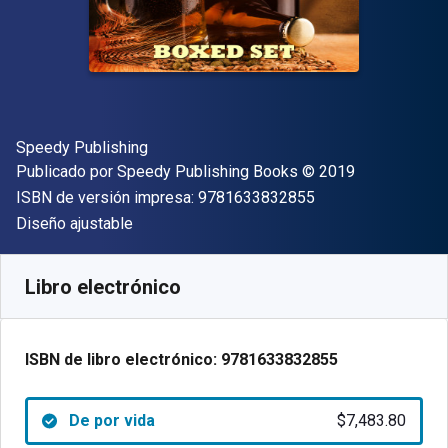
Autor(es)
Speedy Publishing
Editor
Copyright
Publicado por
Speedy Publishing Books
© 2019
"ISBN-13 9781633
ISBN de versión impresa:
9781633832855
Formato
Diseño ajustable
Disponible en
$
7483.80
ARS
SKU:
9781633832855
Libro electrónico
ISBN de libro electrónico:
9781633832855
De por vida
$7,483.80