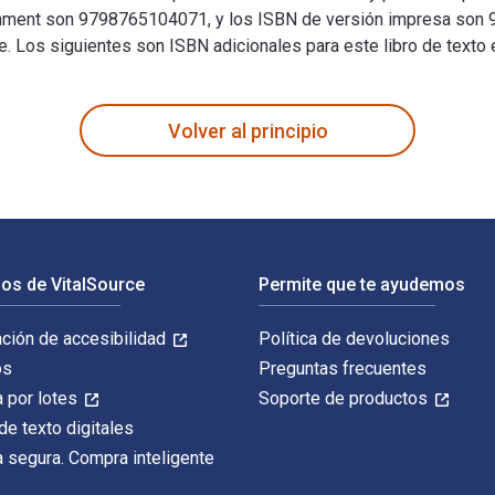
ironment son 9798765104071, y los ISBN de versión impresa son
rce. Los siguientes son ISBN adicionales para este libro de text
3rd Edición fue escrito por Linda L. Nussbaumer y publicado por
Volver al principio
os de VitalSource
Permite que te ayudemos
ación de accesibilidad
Política de devoluciones
os
Preguntas frecuentes
 por lotes
Soporte de productos
de texto digitales
 segura. Compra inteligente