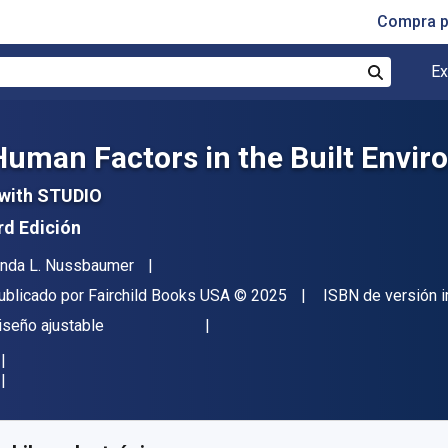
Compra p
Ex
Buscar
Human Factors in the Built Envi
 with STUDIO
rd Edición
utor(es)
inda L. Nussbaumer
itor
Copyright
ublicado por
Fairchild Books USA
© 2025
ISBN de versión 
ormato
iseño ajustable
isponible en
$
87735.90
ARS
KU:
9798765104071R180