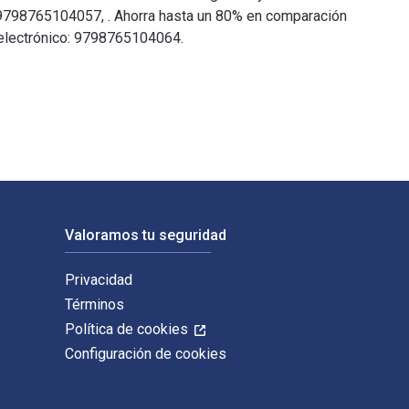
 9798765104057, . Ahorra hasta un 80% en comparación
o electrónico: 9798765104064.
 Fairchild Books USA. Los ISBN digitales y de libros de texto e
Valoramos tu seguridad
Privacidad
Términos
Política de cookies
Configuración de cookies