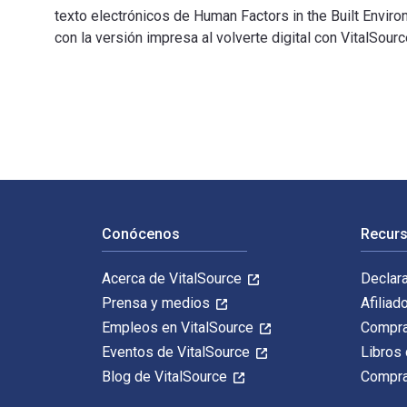
texto electrónicos de Human Factors in the Built Env
con la versión impresa al volverte digital con VitalSou
Human Factors in the Built Environment: - with STUDIO 
Navegación de pie de página
Conócenos
Recurs
Acerca de VitalSource
Declar
Prensa y medios
Afiliad
Empleos en VitalSource
Compra
Eventos de VitalSource
Libros 
Blog de VitalSource
Compra