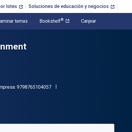
or lotes
Soluciones de educación y negocios
®
aminar temas
Bookshelf
Canjear
ronment
"ISBN-13 9798765104057"
impresa:
9798765104057