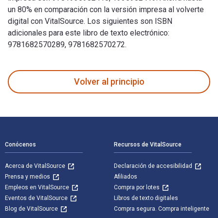
un 80% en comparación con la versión impresa al volverte
digital con VitalSource. Los siguientes son ISBN
adicionales para este libro de texto electrónico:
9781682570289, 9781682570272.
In Our Power: U.S. Students Organize for Justice in Palesti
Volver al principio
Navegación de pie de página
Conócenos
Recursos de VitalSource
Acerca de VitalSource
Declaración de accesibilidad
Prensa y medios
Afiliados
Empleos en VitalSource
Compra por lotes
Eventos de VitalSource
Libros de texto digitales
Blog de VitalSource
Compra segura. Compra inteligente