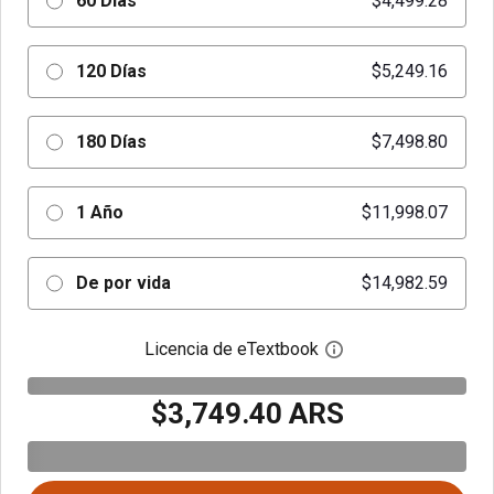
60 Días
$4,499.28
120 Días
$5,249.16
180 Días
$7,498.80
1 Año
$11,998.07
De por vida
$14,982.59
Licencia de eTextbook
Abre el cuadro de di
$3,749.40 ARS