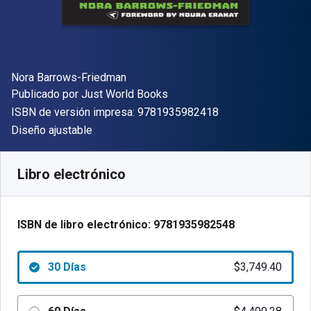
Autor(es)
Nora Barrows-Friedman
Editor
Publicado por
Just World Books
"ISBN-13 9781935
ISBN de versión impresa:
9781935982418
Formato
Diseño ajustable
Disponible en
$
3749.40
ARS
SKU:
9781935982548R30
Libro electrónico
ISBN de libro electrónico:
9781935982548
30 Días
$3,749.40