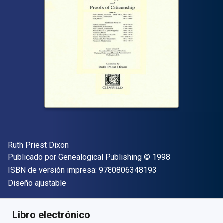
Autor(es)
Ruth Priest Dixon
Editor
Copyright
Publicado por
Genealogical Publishing
© 1998
"ISBN-13 9780806
ISBN de versión impresa:
9780806348193
Formato
Diseño ajustable
Disponible en
$
25495.90
ARS
SKU:
9780806368344
Libro electrónico