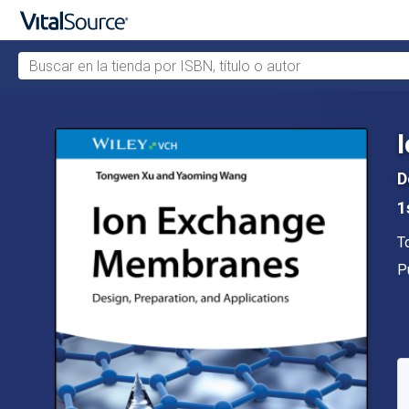
Buscar en la tienda por ISBN, título o autor
Saltar al contenido principal
D
1
A
T
Ed
P
D
S