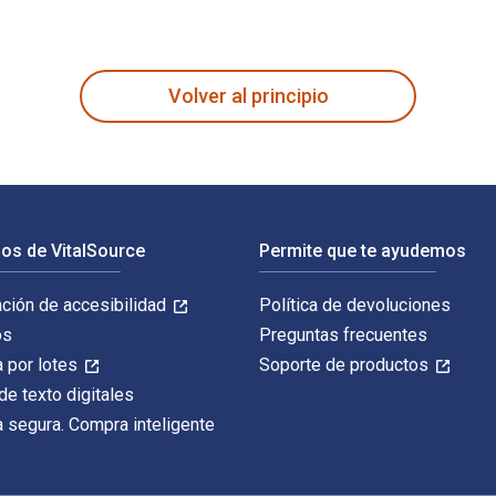
lications 1st Edición fue escrito por Tongwen Xu; Yaoming Wang
Volver al principio
os de VitalSource
Permite que te ayudemos
ación de accesibilidad
Política de devoluciones
os
Preguntas frecuentes
 por lotes
Soporte de productos
de texto digitales
 segura. Compra inteligente