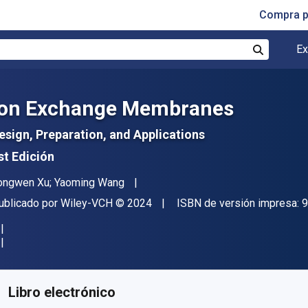
Compra p
Ex
Buscar
Ion Exchange Membranes
esign, Preparation, and Applications
st Edición
utor(es)
ongwen Xu; Yaoming Wang
itor
Copyright
ublicado por
Wiley-VCH
© 2024
ISBN de versión impresa:
9
isponible en
$
242112.06
ARS
KU:
9783527841431
Libro electrónico