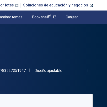
or lotes
Soluciones de educación y negocios
®
aminar temas
Bookshelf
Canjear
"ISBN-13 9783527351947"
Formato
783527351947
Diseño ajustable