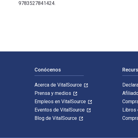
9783527841424.
Ion Exchange Membranes: Design, Preparation, and App
Navegación de pie de página
Conócenos
Recurs
Acerca de VitalSource
Declar
Prensa y medios
Afiliad
Empleos en VitalSource
Compra
Eventos de VitalSource
Libros 
Blog de VitalSource
Compra